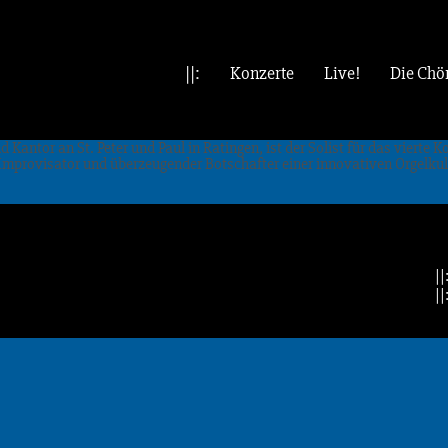
||:
Konzerte
Live!
Die Chö
 Kantor an St. Peter und Paul in Ratingen, ist der Solist für das vierte
Improvisator und überzeugender Botschafter einer innovativen Orgelkult
||
||