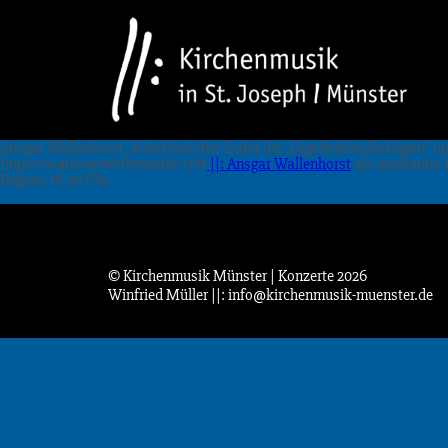
Ansgar Wallenhorst, künstlerischer Leiter der „Orgelwelten Ratingen“ und
Improvisationswettbewerbs tritt
||: Ansgar Wallenhorst
als markanter 
Beginn: 18.30 Uhr
© Kirchenmusik Münster | Konzerte 2026
Winfried Müller
||: info@kirchenmusik-muenster.de