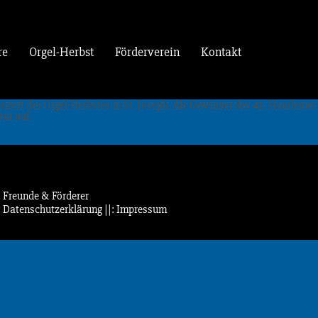
re
Orgel-Herbst
Förderverein
Kontakt
 Konzert des Orgel-Herbstes in St. Joseph. Als Gewinner des 42. Haarlemer
ur auf.
: Freunde & Förderer
: Datenschutzerklärung
||: Impressum