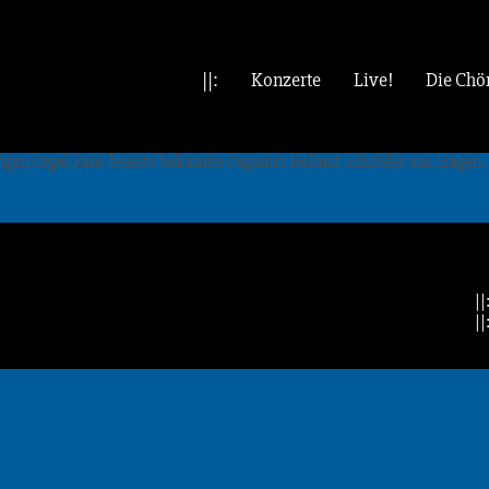
||:
Konzerte
Live!
Die Chö
ährigen Orgel-Fans bereits bekannte Organist Helmut Schröder aus Hagen.
||
||