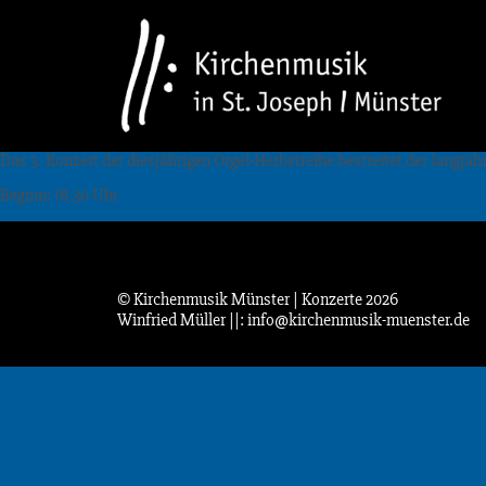
Das 3. Konzert der diesjährigen Orgel-Herbstreihe bestreitet der langj
Beginn: 18.30 Uhr
© Kirchenmusik Münster | Konzerte 2026
Winfried Müller
||: info@kirchenmusik-muenster.de