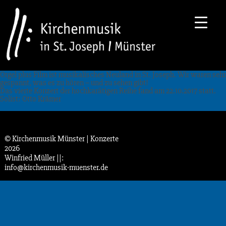
Orgel plus Film ist musikalisches Neuland in St. Joseph. Wir waren sehr
gespannt, was es zu hören – und zu sehen gibt!
Das vierte Konzert der hochkarätigen Reihe fand am 22.10.2017 statt.
Solist: Otto Krämer
© Kirchenmusik Münster | Konzerte
2026
Winfried Müller
||:
info@kirchenmusik-muenster.de